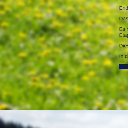
End
Das
Es 
Eta
Die
In 
Buch