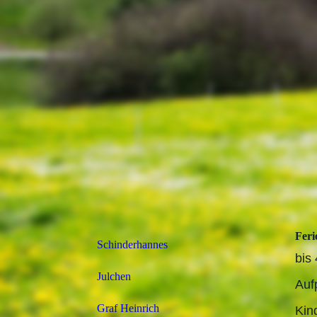
Feri
Schinderhannes
bis
Julchen
Auf
Graf Heinrich
Kind