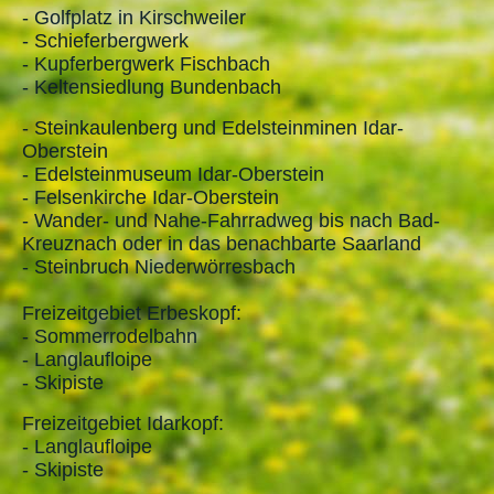
- Golfplatz in Kirschweiler
- Schieferbergwerk
- Kupferbergwerk Fischbach
- Keltensiedlung Bundenbach
- Steinkaulenberg und Edelsteinminen Idar-
Oberstein
- Edelsteinmuseum Idar-Oberstein
- Felsenkirche Idar-Oberstein
- Wander- und Nahe-Fahrradweg bis nach Bad-
Kreuznach oder in das benachbarte Saarland
- Steinbruch Niederwörresbach
Freizeitgebiet Erbeskopf:
- Sommerrodelbahn
- Langlaufloipe
- Skipiste
Freizeitgebiet Idarkopf:
- Langlaufloipe
- Skipiste