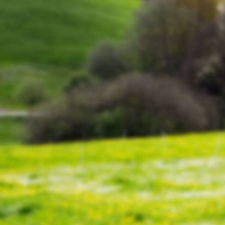
P1060054