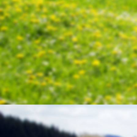
P1060107