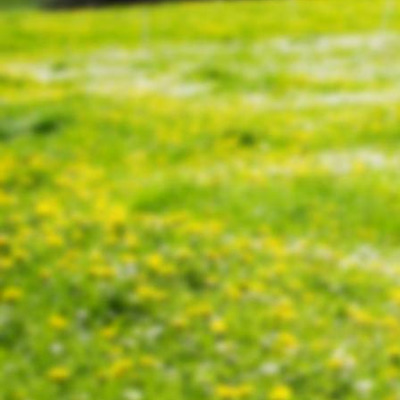
20130804_173804