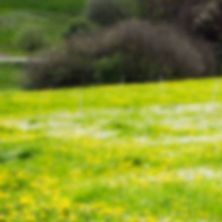
20220226_124844