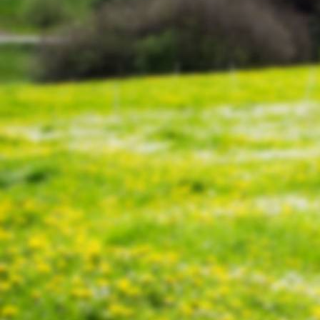
P1040086