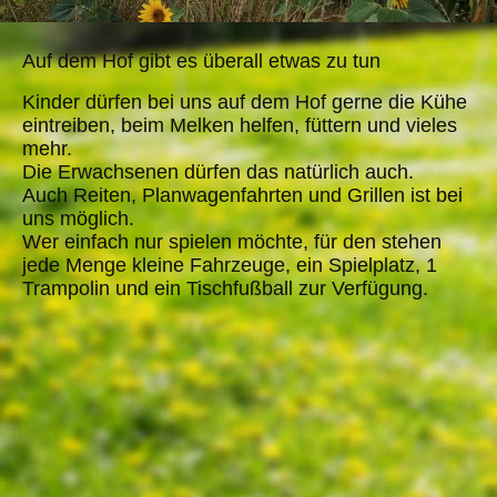
Auf dem Hof gibt es überall etwas zu tun
Kinder dürfen bei uns auf dem Hof gerne die Kühe
eintreiben, beim Melken helfen, füttern und vieles
mehr.
Die Erwachsenen dürfen das natürlich auch.
Auch Reiten, Planwagenfahrten und Grillen ist bei
uns möglich.
Wer einfach nur spielen möchte, für den stehen
jede Menge kleine Fahrzeuge, ein Spielplatz, 1
Trampolin und ein Tischfußball zur Verfügung.