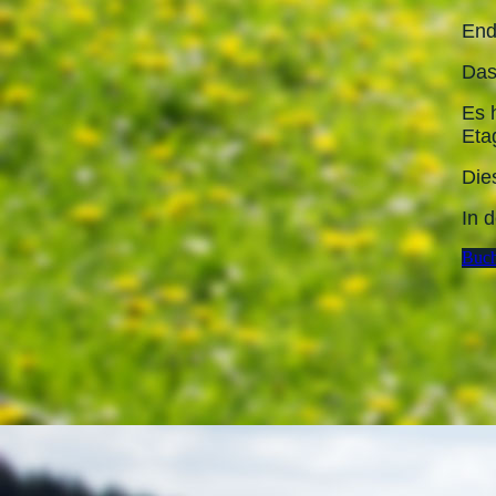
End
Das
Es 
Eta
Die
In 
Buch