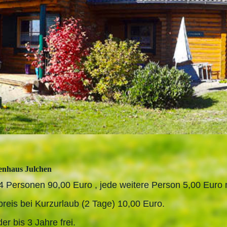
enhaus Julchen
 4 Personen 90,00 Euro , jede weitere Person 5,00 Euro
preis bei Kurzurlaub (2 Tage) 10,00 Euro.
er bis 3 Jahre frei.