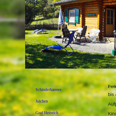
Feri
Schinderhannes
bis
Julchen
Auf
Graf Heinrich
Kind